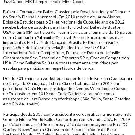
Jazz Dance, MKT. Empresarial e Mind Coach.
Bailarina Formada em Ballet Clássico pela Royal Academy of Dance e
no Studio Eleusa Lourenzoni . Em 2010 recebe de Laura Alonso,
Bolsa de Estudos para o Ballet Nacional de Cuba. No ano de 2012
recebe bolsa de Estudos para Hartford School Ballet de Boston –
USA e, em 2014 participa do Tour Internacional em mais de 15 países
com a Companhia
. Participou dos mais
Pullmantur Cruises da França
importantes Festivais de Dança do Brasil e Exterior com várias
premiações de bailarina revelação, dentre eles: USAIBC -
International Ballet Competition, Festival de Dança de Joinville,
Ginastrada da Sec. Estadual de Esportes SP e, Groove Competition
USA. Como Bailarina Solista é constantemente convidada por
escolas para participar em espetáculos de dança.
Desde 2015 ministra workshops no nordeste do Brasil na Companhia
de Dança de Guarajuba, Tchu e Cia de Itabuna. Já em 2017 em
parceria com Caio Nunes participa de diversos Workshop e Cursos
de Extensão e, em 2019 com Erick Gutierrez, também como
assistente de Jazz Dance em Workshops ( São Paulo, Santa Catarina
e no Rio de Janeiro).
Participa desde 2017 como assistente coreográfica na montagem do
Gran de Filé do World Ballet Competition em Orlando USA. Em 2019
participa como assistênte coreográfica da remontagem do Balé ‘’O
Quebra Nozes’’ para a Cia Jovem do Porto na cidade do Porto –
Portugal. Desde 2020 além de professora de Ballet, Jazz Dance e