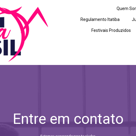
Quem So
Regulamento Itatiba
Ju
Festivais Produzidos
Entre em contato
Estamos esperando para te ajudar.